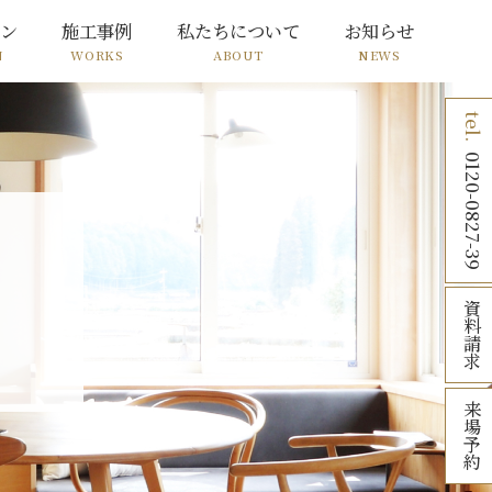
ョン
施工事例
私たちについて
お知らせ
N
WORKS
ABOUT
NEWS
0120-0827-39
資
料
請
求
来
場
予
約